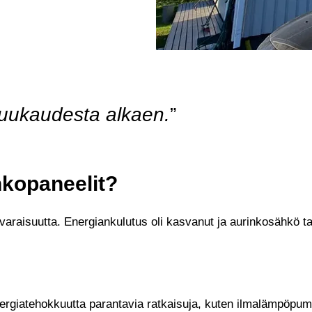
kuukaudesta alkaen.
”
nkopaneelit?
varaisuutta. Energiankulutus oli kasvanut ja aurinkosähkö ta
ergiatehokkuutta parantavia ratkaisuja, kuten ilmalämpöpump