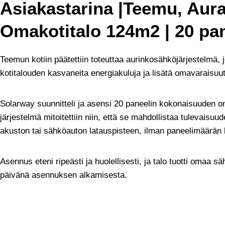
Asiakastarina |Teemu, Aura
Omakotitalo 124m2 | 20 pan
Teemun kotiin päätettiin toteuttaa aurinkosähköjärjestelmä, 
kotitalouden kasvaneita energiakuluja ja lisätä omavaraisuu
Solarway suunnitteli ja asensi 20 paneelin kokonaisuuden om
järjestelmä mitoitettiin niin, että se mahdollistaa tulevaisuu
akuston tai sähköauton latauspisteen, ilman paneelimäärän
Asennus eteni ripeästi ja huolellisesti, ja talo tuotti omaa 
päivänä asennuksen alkamisesta.