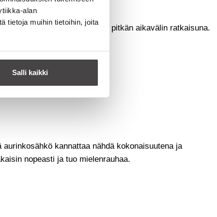
ijoitukselle?
tiikka-alan
ietoja muihin tietoihin, joita
a pitää kokonaisuutta järkevänä pitkän aikavälin ratkaisuna.
Salli kaikki
ttä aurinkosähkö kannattaa nähdä kokonaisuutena ja
kaisin nopeasti ja tuo mielenrauhaa.