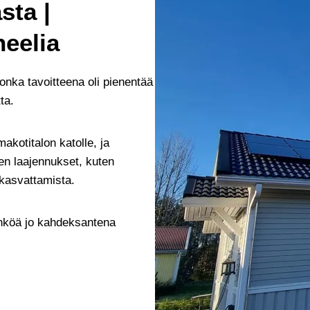
sta |
eelia
jonka tavoitteena oli pienentää
tta.
akotitalon katolle, ja
den laajennukset, kuten
 kasvattamista.
sähköä jo kahdeksantena