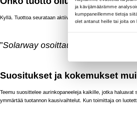
Onko tuotto ollut odotusten muk
ja kävijämäärämme analysoim
kumppaneillemme tietoja siitä
Kyllä. Tuottoa seurataan aktiivisesti ja vaikutus sähkölasku
olet antanut heille tai joita o
”
Solarway osoittautui luotettavaksi
Suositukset ja kokemukset muill
Teemu suosittelee aurinkopaneeleja kaikille, jotka haluavat
ymmärtää tuotannon kausivaihtelut. Kun toimittaja on luotet