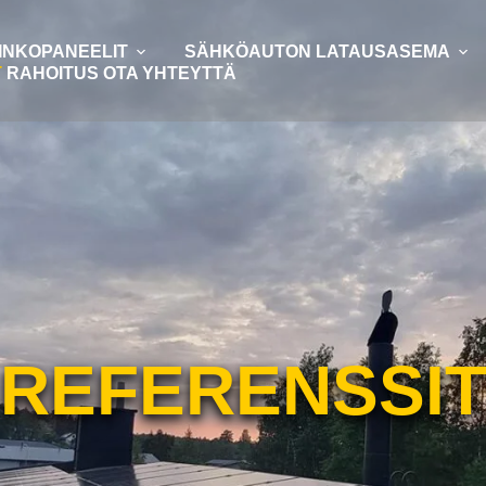
INKOPANEELIT
SÄHKÖAUTON LATAUSASEMA
T
RAHOITUS
OTA YHTEYTTÄ
REFERENSSI