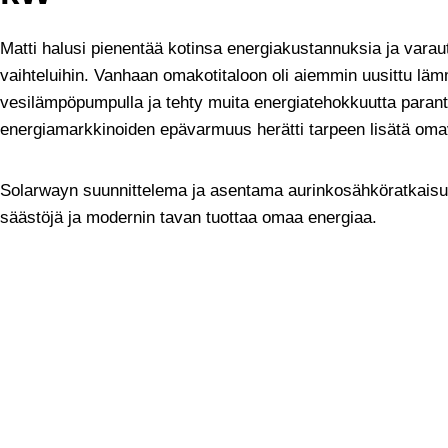
Matti halusi pienentää kotinsa energiakustannuksia ja varau
vaihteluihin. Vanhaan omakotitaloon oli aiemmin uusittu läm
vesilämpöpumpulla ja tehty muita energiatehokkuutta parant
energiamarkkinoiden epävarmuus herätti tarpeen lisätä oma
Solarwayn suunnittelema ja asentama aurinkosähköratkaisu 
säästöjä ja modernin tavan tuottaa omaa energiaa.