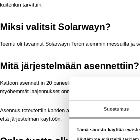
kuitenkin tarvittiin.
Miksi valitsit Solarwayn?
Teemu oli tavannut Solarwayn Teron aiemmin messuilla ja sa
Mitä järjestelmään asennettiin?
Kattoon asennettiin 20 paneelia. Solarway toimitti koko paket
myöhemmät laajennukset onnistuvat ilman paneelien lisääm
Suostumus
Asennus toteutettiin kahden asentajan voimin. Työ oli huol
että järjestelmän käyttöön.
Tämä sivusto käyttää eväste
Käytämme evästeitä tarjoama