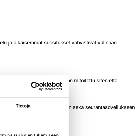
lu ja aikaisemmat suositukset vahvistivat valinnan.
MWh vuodessa, ja järjestelmä on mitoitettu siten että
Tietoja
essa Teemu sai selkeän opastuksen sekä seurantasovellukseen
 ominaisuuksien tukemiseen