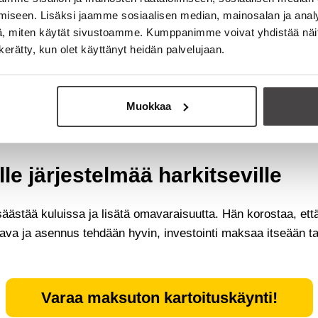
aista ja onko tuntunut hyvälle s
iseen. Lisäksi jaamme sosiaalisen median, mainosalan ja analy
, miten käytät sivustoamme. Kumppanimme voivat yhdistää näitä t
ihin näkyi heti. Teemu kertoo olevansa erittäin tyytyväinen j
n kerätty, kun olet käyttänyt heidän palvelujaan.
 kumppaniksi alusta loppuun.
”
Muokkaa
e järjestelmää harkitseville
 säästää kuluissa ja lisätä omavaraisuutta. Hän korostaa, e
tava ja asennus tehdään hyvin, investointi maksaa itseään ta
Varaa maksuton kartoituskäynti!