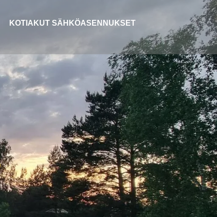
KOTIAKUT
SÄHKÖASENNUKSET
T